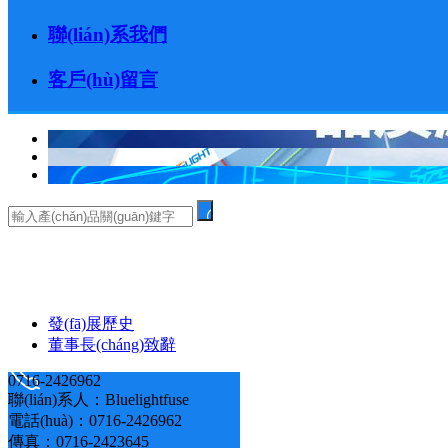
聯(lián)系我們
客戶(hù)留言
ABOUT US
關(guān)于我們
發(fā)展歷史
董事長(cháng)致辭
0716-2426962
聯(lián)系人：Bluelightfuse
電話(huà)：0716-2426962
傳真：0716-2423645