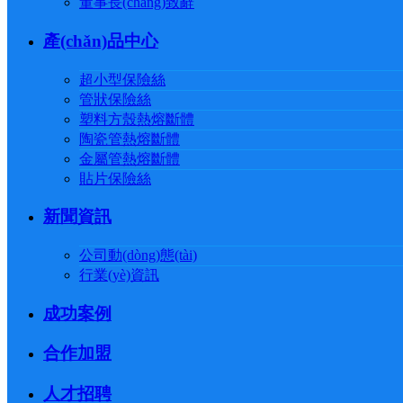
董事長(cháng)致辭
產(chǎn)品中心
超小型保險絲
管狀保險絲
塑料方殼熱熔斷體
陶瓷管熱熔斷體
金屬管熱熔斷體
貼片保險絲
新聞資訊
公司動(dòng)態(tài)
行業(yè)資訊
成功案例
合作加盟
人才招聘