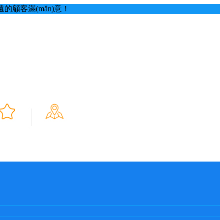
客滿(mǎn)意！