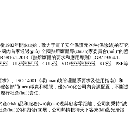
司從1982年開(kāi)始，致力于電子安全保護元器件(保險絲)的研究
，在國內首家通過(guò)“全國熱熔斷體專(zhuān)家委員會(huì )”的鑒
GB 9816.1-2013《熱熔斷體的要求和應用導則》,GB/T9364.1-
UV、UL、CUL、VDE、KC、PSE等
、ISO 14001《環(huán)境管理體系要求及使用指南》和
，明確各部門(mén)職責和權限，優(yōu)化公司內資源配置，不斷提
社會(huì )責任。
ǎn)品和服務(wù)實(shí)現與顧客零距離，公司將秉持“誠
求公司與社會(huì )的和諧發(fā)展，公司熱情接待天下客來(lái)藍光洽談