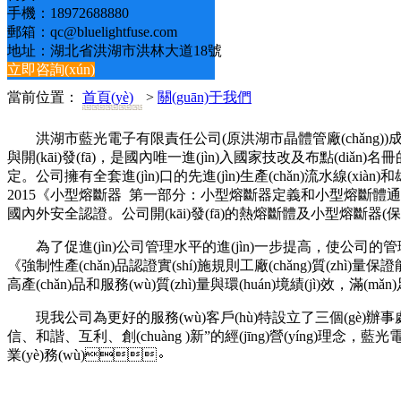
手機：18972688880
郵箱：qc@bluelightfuse.com
地址：湖北省洪湖市洪林大道18號
立即咨詢(xún)
當前位置：
首頁(yè)
>
關(guān)于我們
洪湖市藍光電子有限責任公司(原洪湖市晶體管廠(chǎng))成立于197
與開(kāi)發(fā)，是國內唯一進(jìn)入國家技改及布點(diǎn)名冊的
定。公司擁有全套進(jìn)口的先進(jìn)生產(chǎn)流水線(xià
2015《小型熔斷器 第一部分：小型熔斷器定義和小型熔斷體通用要求
國內外安全認證。公司開(kāi)發(fā)的熱熔斷體及小型熔斷器(保險絲)
為了促進(jìn)公司管理水平的進(jìn)一步提高，使公司的管理體系與
《強制性產(chǎn)品認證實(shí)施規則工廠(chǎng)質(zhì)量保證能
高產(chǎn)品和服務(wù)質(zhì)量與環(huán)境績(jì)效，滿(mǎn
現我公司為更好的服務(wù)客戶(hù)特設立了三個(gè)辦事處：
信、和諧、互利、創(chuàng )新”的經(jīng)營(yíng
業(yè)務(wù)。