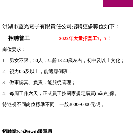
洪湖市藍光電子有限責任公司招聘更多職位如下：
招聘普工
2022年大量招普工?。?！
崗位要求：
1、男女不限，50人，年齡18-40歲左右，初中及以上文化；
2、視力0.6及以上，能適應倒班；
3、做事認真、負責，能服從管理；
4、每周工作六天，正式員工按國家規定購買(mǎi)社保。
待遇視不同崗位標準不同，一般3000~6000元/月。
招聘業(yè)務(wù)跟單員