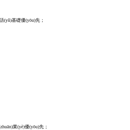
yǔ)基礎優(yōu)先；
huān)業(yè)優(yōu)先；