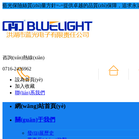
藍光保險絲質(zhì)量方針=-=提供卓越的品質(zhì)保障，追求永遠的顧
咨詢(xún)熱線(xiàn)
0716-2426962
設為首頁(yè)
加入收藏
聯(lián)系我們
網(wǎng)站首頁(yè)
關(guān)于我們
發(fā)展歷史