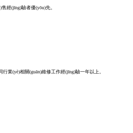
售經(jīng)驗者優(yōu)先。
有同行業(yè)相關(guān)維修工作經(jīng)驗一年以上。