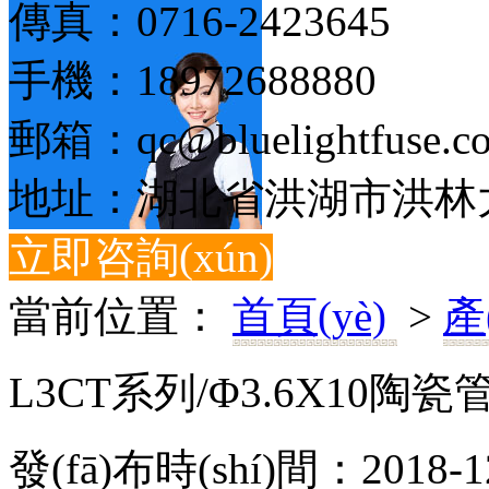
傳真：0716-2423645
手機：18972688880
郵箱：qc@bluelightfuse.c
地址：湖北省洪湖市洪林大
立即咨詢(xún)
當前位置：
首頁(yè)
>
產
L3CT系列/Φ3.6X10陶瓷
發(fā)布時(shí)間：2018-