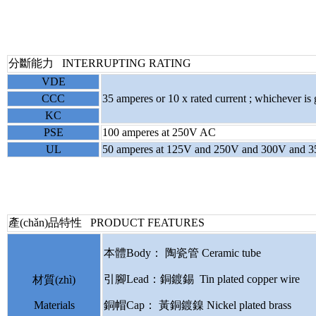
分斷能力 INTERRUPTING RATING
VDE
CCC
35 amperes
or
10 x rated current ;
which
KC
PSE
100 amperes at 250V AC
UL
50 amperes at 125V and 250V and 300V and 
產(chǎn)品特性 P
本體Body： 陶瓷管 Ceramic tube
引腳Lead：銅鍍錫 Tin plated copper wire
材質(zhì)
Materials
銅帽Cap： 黃銅鍍鎳 Nickel plated brass