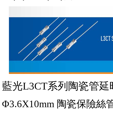
藍光L3CT系列陶瓷管延時(s
Φ3.6X10mm 陶瓷保險絲