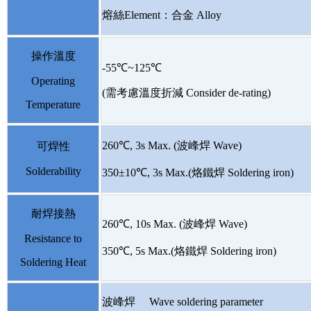
熔絲Element：合金 Alloy
操作溫度
-55℃~125℃
Operating
(需考慮溫度折減 Consider de-rating)
Temperature
260℃, 3s Max. (波峰焊 Wave)
可焊性
Solderability
350±10℃, 3s Max.(烙鐵焊 Soldering iron)
耐焊接熱
260℃, 10s Max. (波峰焊 Wave)
Resistance to
350℃, 5s Max.(烙鐵焊 Soldering iron)
Soldering Heat
波峰焊 Wave soldering parameter