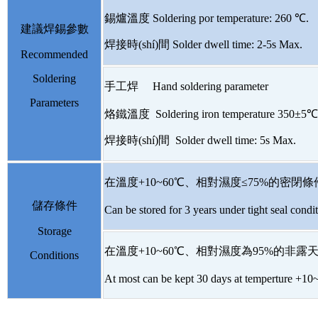
錫爐溫度 Soldering por temperature: 260
℃
.
建議焊錫參數
焊接時(shí)間 Solder dwell time: 2-5s Max.
Recommended
Soldering
手工焊 Hand soldering parameter
Parameters
烙鐵溫度 Soldering iron temperature 350±5℃
焊接時(shí)間 Solder dwell time: 5s Max.
在溫度+10~60℃、相對濕度≤75%的密閉條
儲存條件
Can be stored for 3 years under tight seal con
Storage
在溫度+10~60℃、相對濕度為95%的非露天下
Conditions
At most can be kept 30 days at temperture +10