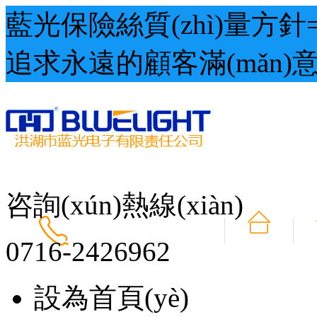
藍光保險絲質(zhì)量方針=
追求永遠的顧客滿(mǎn)意
咨詢(xún)熱線(xiàn)
0716-2426962
設為首頁(yè)