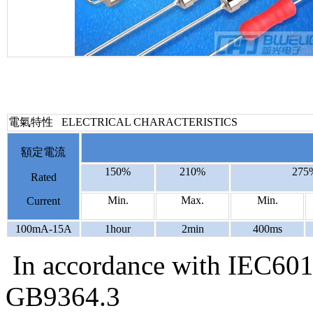
電氣特性 ELECTRICAL CHARACTERISTICS
額定電流
150%
210%
275
Rated
Min.
Max.
Min.
Current
100mA-15A
1hour
2min
400ms
In accordance with IEC601
GB9364.3