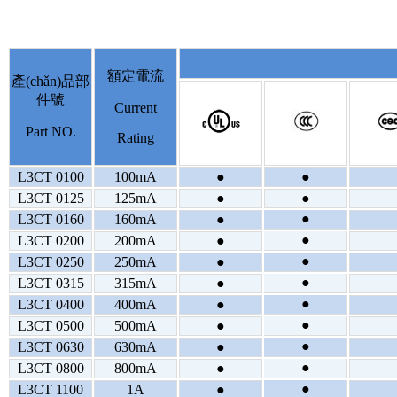
額定電流
產(chǎn)品部
件號
Current
Part NO.
Rating
L3CT 0100
100mA
●
●
L3CT 0125
125mA
●
●
●
L3CT 0160
160mA
●
●
L3CT 0200
200mA
●
●
L3CT 0250
250mA
●
●
L3CT 0315
315mA
●
●
L3CT 0400
400mA
●
●
L3CT 0500
500mA
●
●
L3CT 0630
630mA
●
●
L3CT 0800
800mA
●
●
L3CT 1100
1A
●