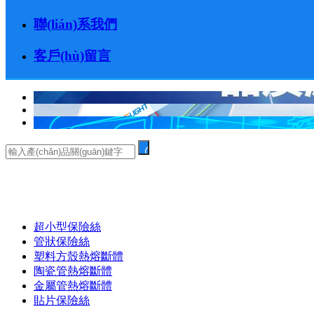
聯(lián)系我們
客戶(hù)留言
PRODUCT
產(chǎn)品中心
超小型保險絲
管狀保險絲
塑料方殼熱熔斷體
陶瓷管熱熔斷體
金屬管熱熔斷體
貼片保險絲