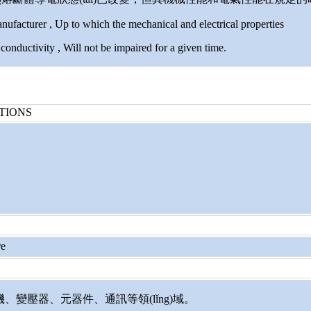
anufacturer , Up to which the mechanical and electrical properties
 conductivity , Will not be impaired for a given time.
TIONS
re
電機、變壓器、元器件、通訊等領(lǐng)域。