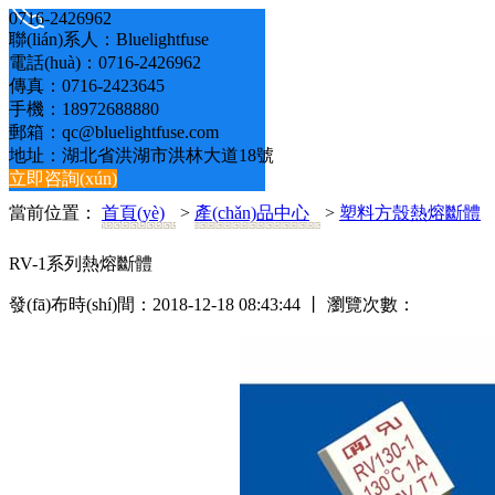
0716-2426962
聯(lián)系人：Bluelightfuse
電話(huà)：0716-2426962
傳真：0716-2423645
手機：18972688880
郵箱：qc@bluelightfuse.com
地址：湖北省洪湖市洪林大道18號
立即咨詢(xún)
當前位置：
首頁(yè)
>
產(chǎn)品中心
>
塑料方殼熱熔斷體
RV-1系列熱熔斷體
發(fā)布時(shí)間：2018-12-18 08:43:44 丨 瀏覽次數：